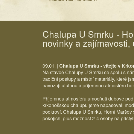
Chalupa U Smrku - Ho
novinky a zajímavosti,
09.01. |
Chalupa U Smrku - vítejte v Krk
Na stavbě Chalupy U Smrku se spolu s námi 
tradiční postupy a místní materiály, které j
navozují útulnou a příjemnou atmosféru h
Příjemnou atmosféru umocňují dubové podlah
krkonošskou chalupu jsme napasovali moder
podkroví. Chalupa U Smrku, Horní Maršov s
pokojích, plus možnost 2-4 osoby na přistý