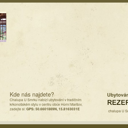
Kde nás najdete?
Chalupa U Smrku nabízí ubytování v tradičním
krkonošském stylu v centru obce Horní Maršov,
zadejte si:
GPS: 50.6601869N, 15.8163031E
chalupa U S