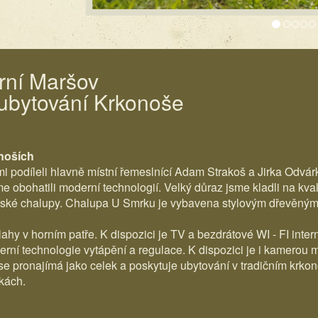
rní Maršov
 ubytování Krkonoše
onoších
podíleli hlavně místní řemeslnící Adam Strakoš a Jirka Odvárk
sme obohatili moderní technologií. Velký důraz jsme kladli na kva
orské chalupy. Chalupa U Smrku je vybavena stylovým dřevěným
y v horním patře. K dispozici je TV a bezdrátové WI - FI intern
ní technologie vytápění a regulace. K dispozici je i kamerou
e pronajímá jako celek a poskytuje ubytování v tradičním krkon
lkách.