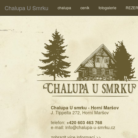
Chalupa U Smrku
chalupa
ceník
fotogalerie
REZE
Chalupa U Smrku, ubytování Krkonoše - Horní Maršov
Chalupa U smrku - Horní Maršov
J. Tippelta 272, Horní Maršov
telefon:
+420 603 463 768
e-mail:
info@chalupa-u-smrku.cz
zobrazit více informací >>